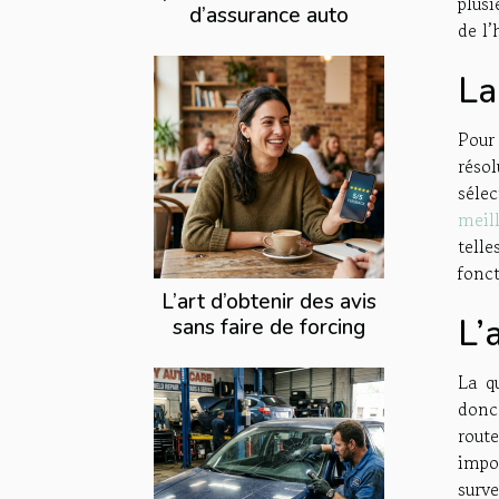
plusi
d’assurance auto
de l’
La
Pour 
réso
séle
meil
tell
fonct
L’art d’obtenir des avis
L’
sans faire de forcing
La q
donc
rout
impo
surve