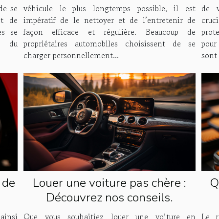
véhicule le plus longtemps possible, il est
de v
de se
impératif de le nettoyer et de l’entretenir de
cruc
t de
façon efficace et régulière. Beaucoup de
prot
es se
propriétaires automobiles choisissent de se
pour
, du
charger personnellement...
sont 
 de
Louer une voiture pas chère :
Q
Découvrez nos conseils.
av
ainsi
Que vous souhaitiez louer une voiture en
Le r