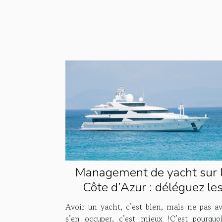
Management de yacht sur 
Côte d’Azur : déléguez le
tâches à Houses & Fleets 
Avoir un yacht, c’est bien, mais ne pas av
s’en occuper, c’est mieux !C’est pourquo