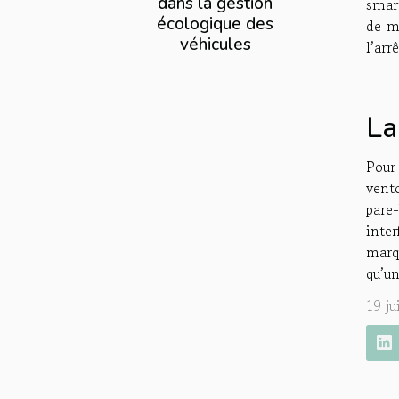
dans la gestion
smar
écologique des
de mo
véhicules
l’arr
La
Pour
vento
pare-
inte
marqu
qu’un
19 j