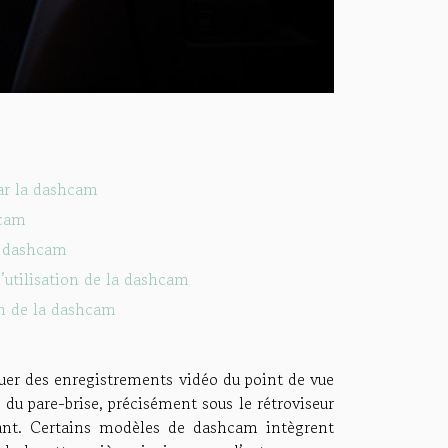
par la dashcam
hcam
la dashcam
l’utilisation de la dashcam
ion de la dashcam
uer des enregistrements vidéo du point de vue
 du pare-brise, précisément sous le rétroviseur
vant. Certains modèles de dashcam intègrent