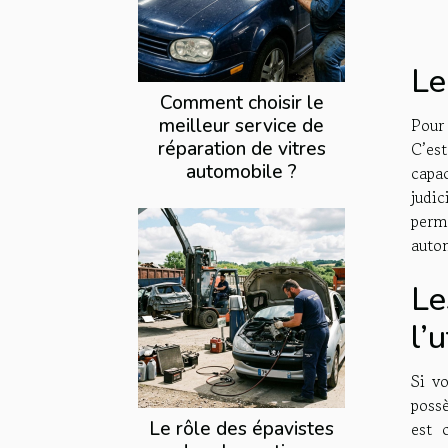
Le
Comment choisir le
meilleur service de
Pour 
réparation de vitres
C’es
automobile ?
capa
judi
perm
autom
Le
l’
Si v
poss
Le rôle des épavistes
est 