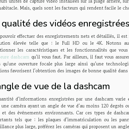
eurs unités de capture vidéo installées sur la plage arrière, su
habitacle. Mais, quels sont les facteurs qui rendent facile le 
 qualité des vidéos enregistrée
pouvoir effectuer des enregistrements nets et détaillés, il e
lution élevée telle que : le Full HD ou le 4K. Notons aus
ctionner les caractéristiques et les fonctionnalités que vo
leure dashcam
qu’il vous faut. Par ailleurs, il faut vous ass
es qu’une ouverture focale plus large ainsi qu’une technolo
ions favorisent l’obtention des images de bonne qualité dans 
angle de vue de la dashcam
uantité d’informations enregistrées par une dashcam varie 
 une caméra ayant un angle de vue d’au moins 120 degrés ou 
e et des événements environnants. Car ces types de dashcam
rtants tels que : les plaques d’immatriculation ou les pann
illance plus large, préférez les caméras qui proposent un angl