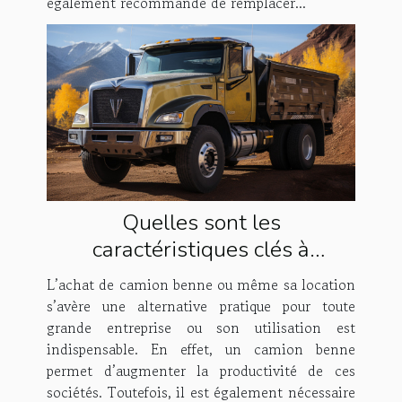
également recommandé de remplacer...
Quelles sont les
caractéristiques clés à
rechercher lors de l’achat d’un
L’achat de camion benne ou même sa location
camion benne ?
s’avère une alternative pratique pour toute
grande entreprise ou son utilisation est
indispensable. En effet, un camion benne
permet d’augmenter la productivité de ces
sociétés. Toutefois, il est également nécessaire