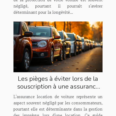
négligé, pourtant il pourrait s'avérer
déterminant pour la longévité...
Les pièges à éviter lors de la
souscription à une assurance
pour la location de voiture
L'assurance location de voiture représente un
aspect souvent négligé par les consommateurs,
pourtant elle est déterminante dans la gestion
des imprévus lors d'une location. Ce guide