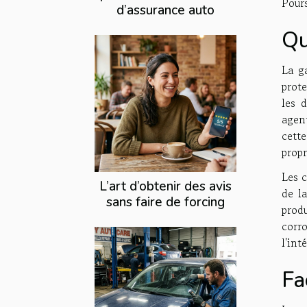
Pours
d’assurance auto
Qu
La g
prote
les 
agent
cett
propr
Les c
L’art d’obtenir des avis
de la
sans faire de forcing
prod
corr
l'int
Fa