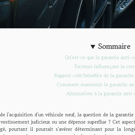
Sommaire
Qu'est-ce que la garantie anti-c
Facteurs influençant la cor
Rapport coût/bénéfice de la garantie
Comment maintenir la garantie ant
Alternatives à la garantie anti
de l'acquisition d'un véhicule neuf, la question de la garanti
vestissement judicieux ou une dépense superflue ? Cet aspect
igé, pourtant il pourrait s'avérer déterminant pour la long