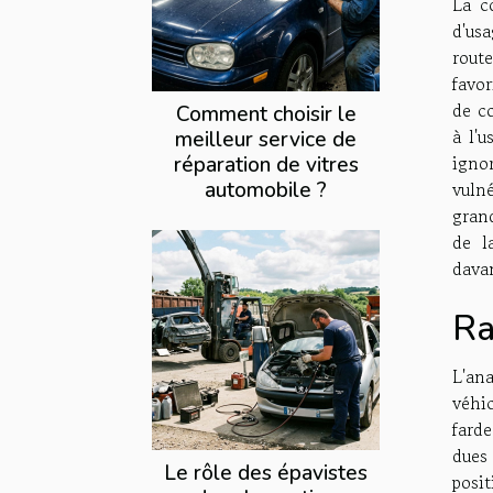
La c
d'usa
route
favor
de co
Comment choisir le
à l'u
meilleur service de
ignor
réparation de vitres
automobile ?
vulné
gran
de l
dava
Ra
L'an
véhi
farde
dues 
Le rôle des épavistes
posit