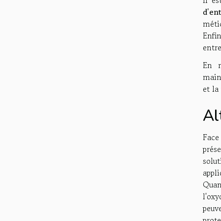
d'ent
méti
Enfi
entre
En r
main
et la
Al
Face
prése
solut
appl
Quan
l'oxy
peuv
prote