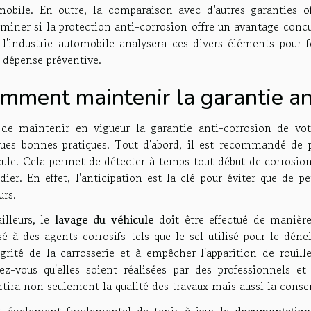
mobile. En outre, la comparaison avec d'autres garanties o
miner si la protection anti-corrosion offre un avantage concu
 l'industrie automobile analysera ces divers éléments pour f
 dépense préventive.
mment maintenir la garantie ant
 de maintenir en vigueur la garantie anti-corrosion de votr
ques bonnes pratiques. Tout d'abord, il est recommandé de
cule. Cela permet de détecter à temps tout début de corrosion
dier. En effet, l'anticipation est la clé pour éviter que de 
urs.
illeurs, le
lavage du véhicule
doit être effectué de manièr
é à des agents corrosifs tels que le sel utilisé pour le dén
égrité de la carrosserie et à empêcher l'apparition de rouil
rez-vous qu'elles soient réalisées par des professionnels et
tira non seulement la qualité des travaux mais aussi la conser
st également fondamental de tenir à jour la
documentation