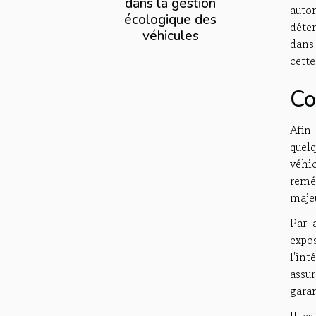
dans la gestion
auto
écologique des
déter
véhicules
dans
cette
Co
Afin
quel
véhi
remé
maje
Par a
expos
l'int
assu
garan
Il e