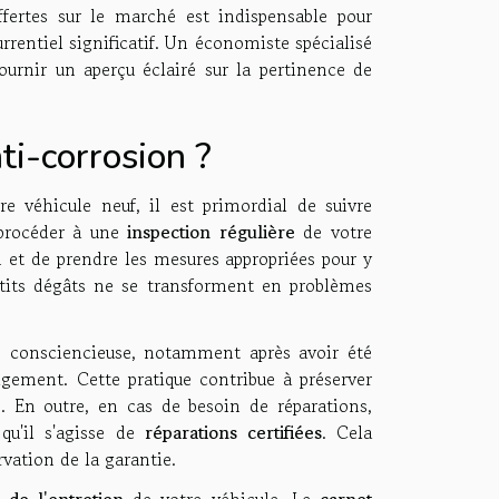
ffertes sur le marché est indispensable pour
rrentiel significatif. Un économiste spécialisé
ournir un aperçu éclairé sur la pertinence de
i-corrosion ?
e véhicule neuf, il est primordial de suivre
 procéder à une
inspection régulière
de votre
 et de prendre les mesures appropriées pour y
petits dégâts ne se transforment en problèmes
e consciencieuse, notamment après avoir été
eigement. Cette pratique contribue à préserver
le. En outre, en cas de besoin de réparations,
 qu'il s'agisse de
réparations certifiées
. Cela
vation de la garantie.
 de l'entretien
de votre véhicule. Le
carnet