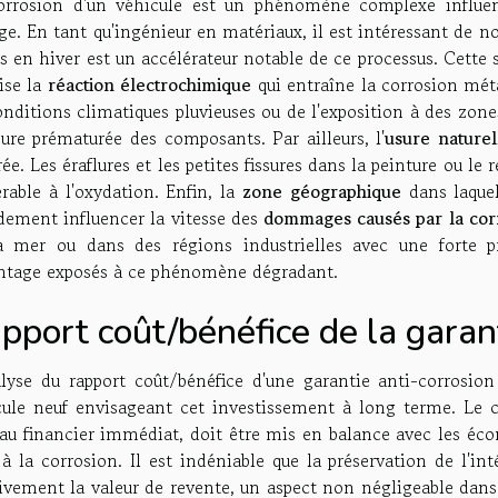
orrosion d'un véhicule est un phénomène complexe influen
ge. En tant qu'ingénieur en matériaux, il est intéressant de n
s en hiver est un accélérateur notable de ce processus. Cette s
ise la
réaction électrochimique
qui entraîne la corrosion mét
nditions climatiques pluvieuses ou de l'exposition à des zone
sure prématurée des composants. Par ailleurs, l'
usure naturel
ée. Les éraflures et les petites fissures dans la peinture ou le
rable à l'oxydation. Enfin, la
zone géographique
dans laquel
dement influencer la vitesse des
dommages causés par la cor
a mer ou dans des régions industrielles avec une forte p
ntage exposés à ce phénomène dégradant.
pport coût/bénéfice de la garan
alyse du rapport coût/bénéfice d'une garantie anti-corrosion 
cule neuf envisageant cet investissement à long terme. Le 
au financier immédiat, doit être mis en balance avec les écon
à la corrosion. Il est indéniable que la préservation de l'int
ivement la valeur de revente, un aspect non négligeable dans 