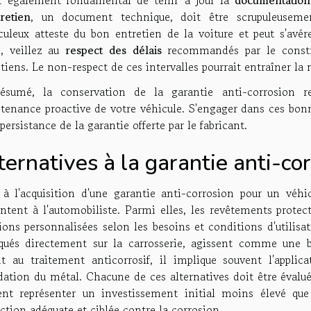
retien
, un document technique, doit être scrupuleuseme
culeux atteste du bon entretien de la voiture et peut s'avé
n, veillez au
respect des délais
recommandés par le construc
tiens. Le non-respect de ces intervalles pourrait entraîner la n
ésumé, la conservation de la garantie anti-corrosion r
tenance proactive de votre véhicule. S'engager dans ces bonne
 persistance de la garantie offerte par le fabricant.
ternatives à la garantie anti-co
 à l'acquisition d'une garantie anti-corrosion pour un véhi
ntent à l'automobiliste. Parmi elles, les revêtements protect
ions personnalisées selon les besoins et conditions d'utilisa
iqués directement sur la carrosserie, agissent comme une ba
t au traitement anticorrosif, il implique souvent l'applic
dation du métal. Chacune de ces alternatives doit être évalu
ent représenter un investissement initial moins élevé que
ction adéquate et ciblée contre la corrosion.