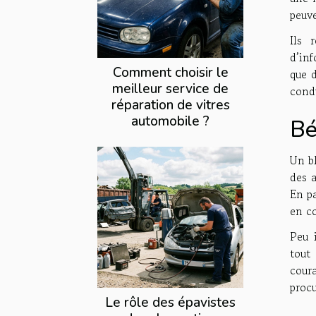
peuv
Ils 
d’in
Comment choisir le
que d
meilleur service de
cond
réparation de vitres
automobile ?
Bé
Un bl
des 
En p
en c
Peu 
tout
cour
procu
Le rôle des épavistes