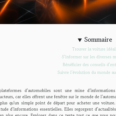
Sommaire
Trouver la voiture idéal
S’informer sur les diverses 
Bénéficier des conseils d’en
Suivre l’évolution du monde a
plateformes d’automobiles sont une mine d’informations 
cteurs, car elles offrent une fenêtre sur le monde de l’autom
 plus qu’un simple point de départ pour acheter une voiture
tude d’informations essentielles. Elles regorgent d’actualités,
ien plus encore. Explorez dans ce texte tout ce que vous po