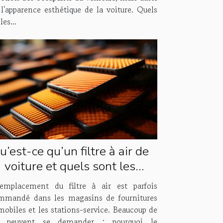
 l'apparence esthétique de la voiture. Quels
les...
u’est-ce qu’un filtre à air de
voiture et quels sont les
antages et inconvénients de
emplacement du filtre à air est parfois
le remplacer ?
mmandé dans les magasins de fournitures
mobiles et les stations-service. Beaucoup de
s peuvent se demander : pourquoi le