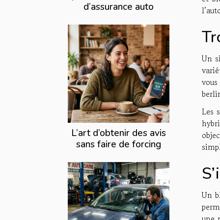
d’assurance auto
l’aut
Tr
Un si
vari
vous
berli
Les s
hybr
L’art d’obtenir des avis
objec
sans faire de forcing
simpl
S’
Un bl
perme
une 