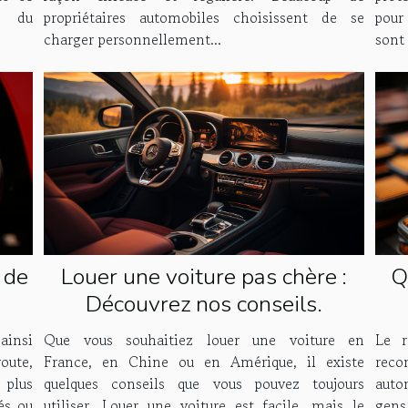
propriétaires automobiles choisissent de se
pour
, du
charger personnellement...
sont 
 de
Louer une voiture pas chère :
Q
Découvrez nos conseils.
av
ainsi
Que vous souhaitiez louer une voiture en
Le r
route,
France, en Chine ou en Amérique, il existe
reco
 plus
quelques conseils que vous pouvez toujours
auto
és ou
utiliser. Louer une voiture est facile, mais le
gen