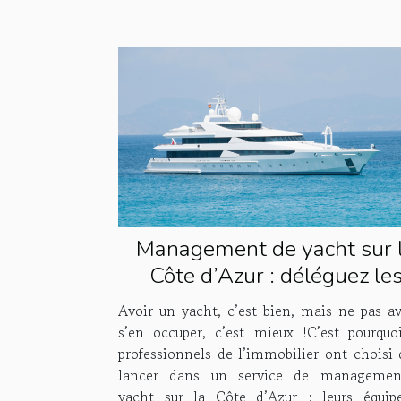
Management de yacht sur 
Côte d’Azur : déléguez le
tâches à Houses & Fleets 
Avoir un yacht, c’est bien, mais ne pas av
s’en occuper, c’est mieux !C’est pourquo
professionnels de l’immobilier ont choisi 
lancer dans un service de managemen
yacht sur la Côte d’Azur ; leurs équip