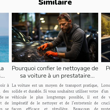
Similaire
Pourquoi confier le nettoyage de
P
la
sa voiture à un prestataire
s
spécialisé ?
!
La voiture est un moyen de transport pratique,
Lors
oir à
solide et durable. Si vous souhaitez utiliser votre
d'un 
i des
véhicule le plus longtemps possible, il est
de v
de se
impératif de le nettoyer et de l’entretenir de
cruc
t de
façon efficace et régulière. Beaucoup de
prot
es se