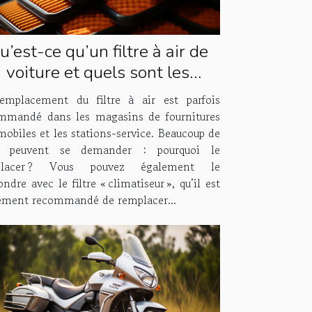
u’est-ce qu’un filtre à air de
voiture et quels sont les
antages et inconvénients de
emplacement du filtre à air est parfois
le remplacer ?
mmandé dans les magasins de fournitures
mobiles et les stations-service. Beaucoup de
s peuvent se demander : pourquoi le
placer ? Vous pouvez également le
ndre avec le filtre « climatiseur », qu’il est
ement recommandé de remplacer...