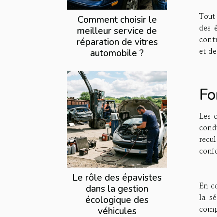
Tout 
Comment choisir le
des 
meilleur service de
contr
réparation de vitres
et de
automobile ?
Fo
Les 
condu
recu
confo
Le rôle des épavistes
En co
dans la gestion
la s
écologique des
comp
véhicules