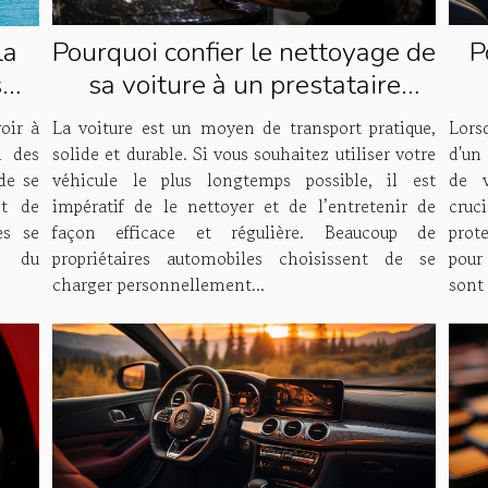
Pourquoi confier le nettoyage de
P
la
sa voiture à un prestataire
s
spécialisé ?
!
La voiture est un moyen de transport pratique,
Lors
oir à
solide et durable. Si vous souhaitez utiliser votre
d'un 
i des
véhicule le plus longtemps possible, il est
de v
de se
impératif de le nettoyer et de l’entretenir de
cruc
t de
façon efficace et régulière. Beaucoup de
prot
es se
propriétaires automobiles choisissent de se
pour
, du
charger personnellement...
sont 