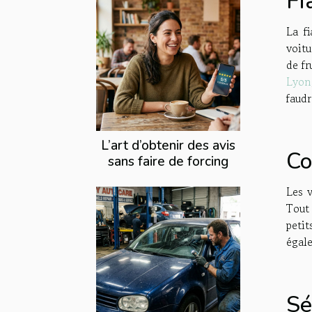
Fi
La f
voitu
de fr
Lyon
faudr
L’art d’obtenir des avis
Co
sans faire de forcing
Les 
Tout 
peti
égal
Sé