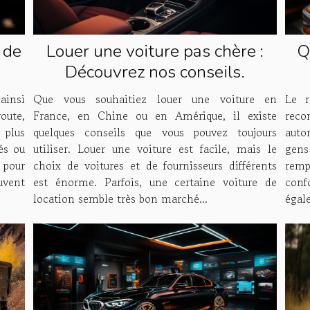
 de
Louer une voiture pas chère :
Q
Découvrez nos conseils.
av
ainsi
Que vous souhaitiez louer une voiture en
Le r
route,
France, en Chine ou en Amérique, il existe
reco
 plus
quelques conseils que vous pouvez toujours
auto
és ou
utiliser. Louer une voiture est facile, mais le
gen
 pour
choix de voitures et de fournisseurs différents
rem
uvent
est énorme. Parfois, une certaine voiture de
confo
location semble très bon marché...
égal