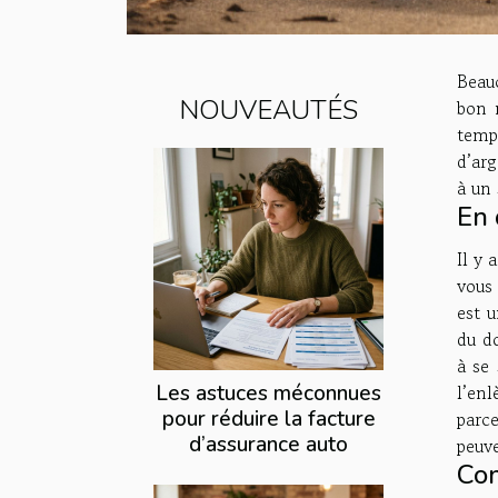
Beau
NOUVEAUTÉS
bon m
temp
d’arg
à un
En 
Il y 
vou
est u
du do
à se 
Les astuces méconnues
l’en
pour réduire la facture
parc
d’assurance auto
peuve
Com