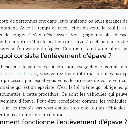
coup de personnes ont dans leurs maisons ou leurs garages des
oment. Avec le temps et avec l’effet du vent, la rouille et l
s de songer à s’en débarrasser. Vous gagnerez plus d’esp
ent, car votre véhicule peut encore servit à quelque chose. Si 
 service d’enlèvement d’épave. Comment fonctionne alors l’e
quoi consiste l’enlèvement d’épave ?
a beaucoup de véhicules qui sont hors usage dans vos maisons. 
s
visitez le site web
, vous verrez toute information liées aux ép
n processus par lequel vous vous débarrassez de votre véhicul
maine qui est un épaviste. C’est la loi même qui oblige les p
soumettre à cette procédure. Ce sont les véhicules qui peuve
lèvement d’épave. Peut-être considérer comme les véhicules 
e que les réparés vas vous coutez trop cher ou les véhicul
nt plus être mis en circulation.
ment fonctionne l’enlèvement d’épave ?