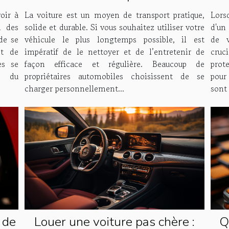
spécialisé ?
!
La voiture est un moyen de transport pratique,
Lors
oir à
solide et durable. Si vous souhaitez utiliser votre
d'un 
i des
véhicule le plus longtemps possible, il est
de v
de se
impératif de le nettoyer et de l’entretenir de
cruc
t de
façon efficace et régulière. Beaucoup de
prot
es se
propriétaires automobiles choisissent de se
pour
, du
charger personnellement...
sont 
 de
Louer une voiture pas chère :
Q