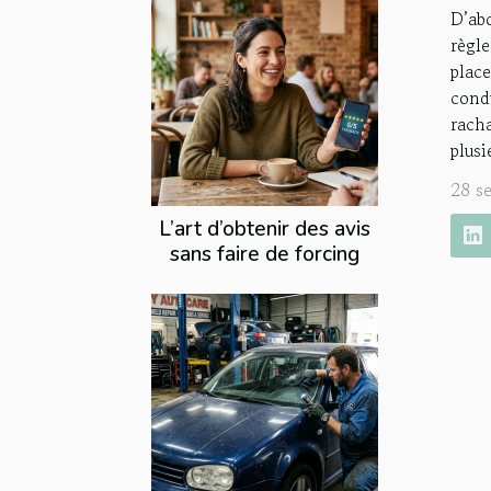
D’ab
règl
plac
condu
racha
plusi
28 s
L’art d’obtenir des avis
sans faire de forcing