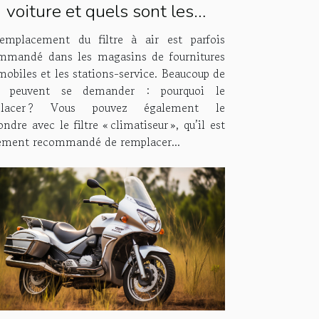
voiture et quels sont les
antages et inconvénients de
emplacement du filtre à air est parfois
le remplacer ?
mmandé dans les magasins de fournitures
mobiles et les stations-service. Beaucoup de
s peuvent se demander : pourquoi le
placer ? Vous pouvez également le
ndre avec le filtre « climatiseur », qu’il est
ement recommandé de remplacer...