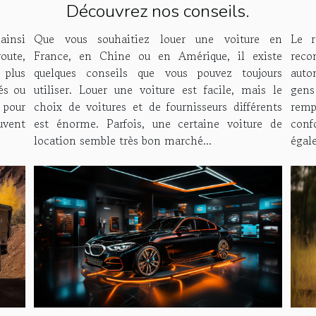
Découvrez nos conseils.
av
ainsi
Que vous souhaitiez louer une voiture en
Le r
route,
France, en Chine ou en Amérique, il existe
reco
 plus
quelques conseils que vous pouvez toujours
auto
és ou
utiliser. Louer une voiture est facile, mais le
gen
 pour
choix de voitures et de fournisseurs différents
rem
uvent
est énorme. Parfois, une certaine voiture de
confo
location semble très bon marché...
égal