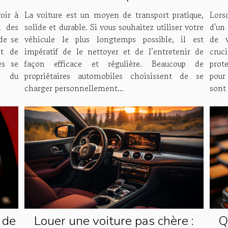
spécialisé ?
!
La voiture est un moyen de transport pratique,
Lors
oir à
solide et durable. Si vous souhaitez utiliser votre
d'un 
i des
véhicule le plus longtemps possible, il est
de v
de se
impératif de le nettoyer et de l’entretenir de
cruc
t de
façon efficace et régulière. Beaucoup de
prot
es se
propriétaires automobiles choisissent de se
pour
, du
charger personnellement...
sont 
 de
Louer une voiture pas chère :
Q