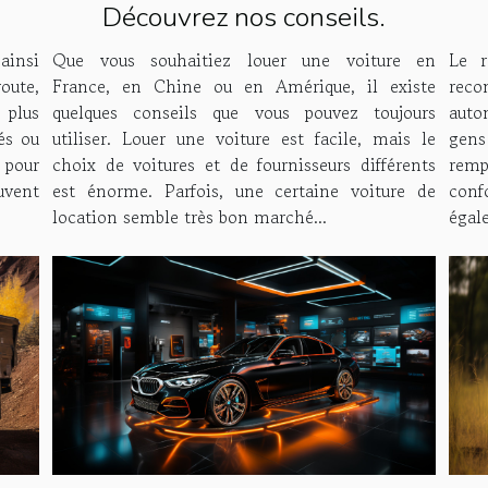
Découvrez nos conseils.
av
ainsi
Que vous souhaitiez louer une voiture en
Le r
route,
France, en Chine ou en Amérique, il existe
reco
 plus
quelques conseils que vous pouvez toujours
auto
és ou
utiliser. Louer une voiture est facile, mais le
gen
 pour
choix de voitures et de fournisseurs différents
rem
uvent
est énorme. Parfois, une certaine voiture de
confo
location semble très bon marché...
égal