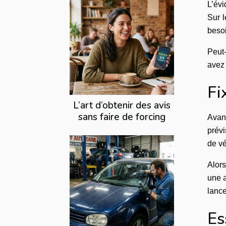
L’évi
Sur l
besoi
Peut
avez 
Fi
L’art d’obtenir des avis
sans faire de forcing
Avant
prévi
de vé
Alors
une a
lance
Es