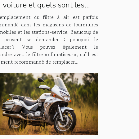
voiture et quels sont les
antages et inconvénients de
emplacement du filtre à air est parfois
le remplacer ?
mmandé dans les magasins de fournitures
mobiles et les stations-service. Beaucoup de
s peuvent se demander : pourquoi le
placer ? Vous pouvez également le
ndre avec le filtre « climatiseur », qu’il est
ement recommandé de remplacer...