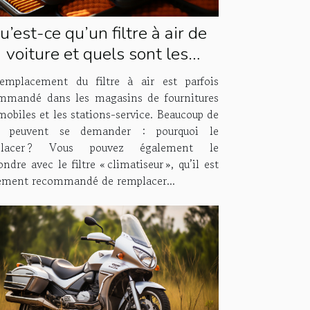
u’est-ce qu’un filtre à air de
voiture et quels sont les
antages et inconvénients de
emplacement du filtre à air est parfois
le remplacer ?
mmandé dans les magasins de fournitures
mobiles et les stations-service. Beaucoup de
s peuvent se demander : pourquoi le
placer ? Vous pouvez également le
ndre avec le filtre « climatiseur », qu’il est
ement recommandé de remplacer...