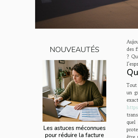
Aujou
NOUVEAUTÉS
des 
? Qu
l’esp
Qu
Tout 
un g
exac
http
tran
quel 
Les astuces méconnues
prote
pour réduire la facture
être