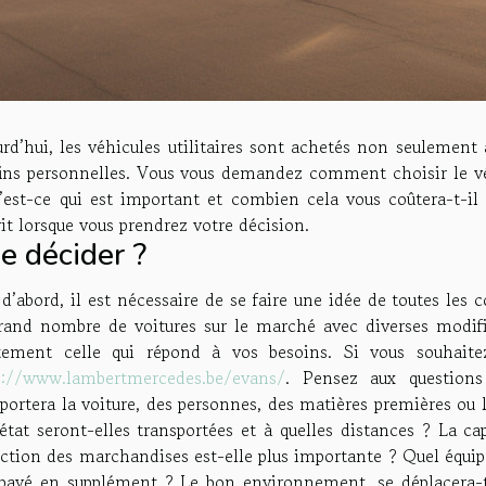
rd’hui, les véhicules utilitaires sont achetés non seulement
fins personnelles. Vous vous demandez comment choisir le vé
’est-ce qui est important et combien cela vous coûtera-t-il
rit lorsque vous prendrez votre décision.
e décider ?
d’abord, il est nécessaire de se faire une idée de toutes les c
rand nombre de voitures sur le marché avec diverses modifica
tement celle qui répond à vos besoins. Si vous souhaitez 
s://www.lambertmercedes.be/evans/
. Pensez aux questions
sportera la voiture, des personnes, des matières premières o
état seront-elles transportées et à quelles distances ? La ca
ction des marchandises est-elle plus importante ? Quel équip
 payé en supplément ? Le bon environnement, se déplacera-t-