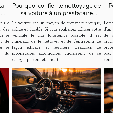
Pourquoi confier le nettoyage de
P
la
sa voiture à un prestataire
s
spécialisé ?
!
La voiture est un moyen de transport pratique,
Lors
oir à
solide et durable. Si vous souhaitez utiliser votre
d'un 
i des
véhicule le plus longtemps possible, il est
de v
de se
impératif de le nettoyer et de l’entretenir de
cruc
t de
façon efficace et régulière. Beaucoup de
prot
es se
propriétaires automobiles choisissent de se
pour
, du
charger personnellement...
sont 