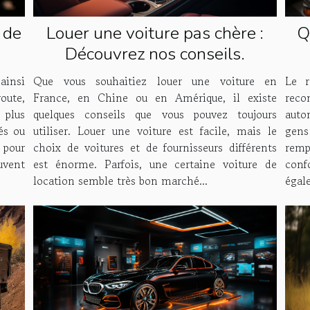
 de
Louer une voiture pas chère :
Q
Découvrez nos conseils.
av
ainsi
Que vous souhaitiez louer une voiture en
Le r
route,
France, en Chine ou en Amérique, il existe
reco
 plus
quelques conseils que vous pouvez toujours
auto
és ou
utiliser. Louer une voiture est facile, mais le
gen
 pour
choix de voitures et de fournisseurs différents
rem
uvent
est énorme. Parfois, une certaine voiture de
confo
location semble très bon marché...
égal