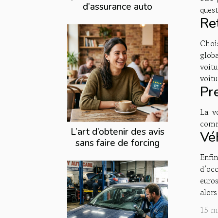
d’assurance auto
quest
Re
Choi
globa
voit
voitu
Pr
La v
comme
L’art d’obtenir des avis
Véh
sans faire de forcing
Enfi
d’occ
euros
alors
15 m