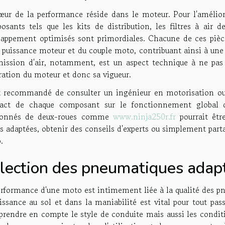
œur de la performance réside dans le moteur. Pour l'améliore
osants tels que les kits de distribution, les filtres à air
happement optimisés sont primordiales. Chacune de ces pièc
a puissance moteur et du couple moto, contribuant ainsi à une
mission d'air, notamment, est un aspect technique à ne pas 
ration du moteur et donc sa vigueur.
st recommandé de consulter un ingénieur en motorisation ou
pact de chaque composant sur le fonctionnement global 
ionnés de deux-roues comme
www.ninja250r.fr
pourrait êtr
s adaptées, obtenir des conseils d'experts ou simplement part
.
lection des pneumatiques adap
erformance d'une moto est intimement liée à la qualité des pn
uissance au sol et dans la maniabilité est vital pour tout p
 prendre en compte le style de conduite mais aussi les condit