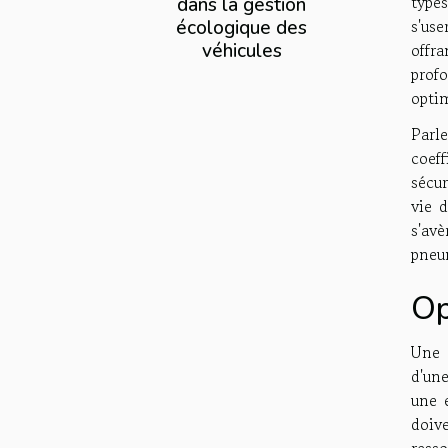
type
dans la gestion
s'us
écologique des
véhicules
offr
prof
opti
Parl
coef
sécur
vie 
s'av
pneum
Op
Une 
d'une
une 
doive
ress