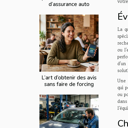
votre
d’assurance auto
Év
La q
spéc
reche
ou l'
perf
d'un
solut
L’art d’obtenir des avis
Une 
sans faire de forcing
qui p
ou po
dans
l'éq
Ch