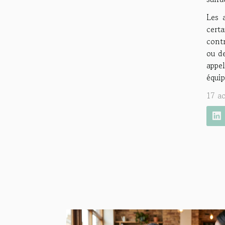
Les 
cert
contr
ou d
appel
équi
17 a