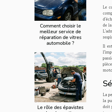
Le c
comp
d'éc
de l
Comment choisir le
L'ad
meilleur service de
respi
réparation de vitres
automobile ?
Il e
l'im
pass
pièce
moto
Sé
La p
la p
doit
Le rôle des épavistes