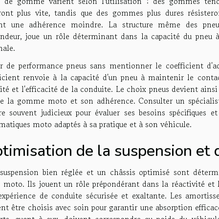
s de gomme varient selon l'utilisation : des gommes tend
eront plus vite, tandis que des gommes plus dures résister
ant une adhérence moindre. La structure même des pneu
ondeur, joue un rôle déterminant dans la capacité du pneu 
male.
er de performance pneus sans mentionner le coefficient d'ad
ficient renvoie à la capacité d'un pneu à maintenir le conta
ité et l'efficacité de la conduite. Le choix pneus devient ai
de la gomme moto et son adhérence. Consulter un spécialis
ère souvent judicieux pour évaluer ses besoins spécifiques 
atiques moto adaptés à sa pratique et à son véhicule.
timisation de la suspension et 
suspension bien réglée et un châssis optimisé sont déterm
 moto. Ils jouent un rôle prépondérant dans la réactivité et l
expérience de conduite sécurisée et exaltante. Les amortiss
nt être choisis avec soin pour garantir une absorption effic
orts, quant à eux, doivent correspondre au poids du véhicu