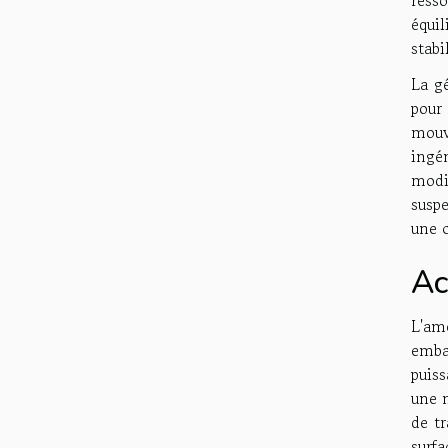
équi
stabi
La gé
pour
mouv
ingé
modi
suspe
une c
Ac
L'am
emba
puiss
une m
de tr
surfa