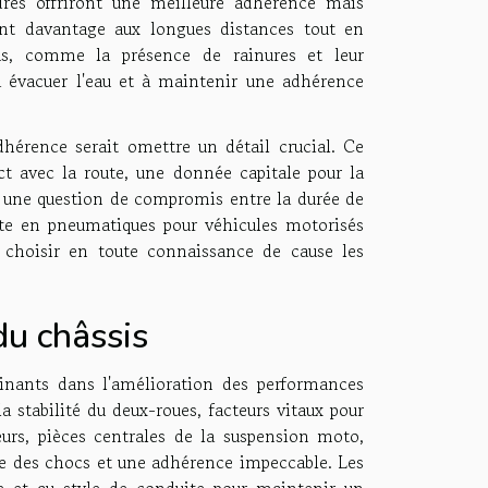
res offriront une meilleure adhérence mais
ont davantage aux longues distances tout en
s, comme la présence de rainures et leur
à évacuer l'eau et à maintenir une adhérence
hérence serait omettre un détail crucial. Ce
ct avec la route, une donnée capitale pour la
nsi une question de compromis entre la durée de
te en pneumatiques pour véhicules motorisés
et choisir en toute connaissance de cause les
du châssis
inants dans l'amélioration des performances
a stabilité du deux-roues, facteurs vitaux pour
eurs, pièces centrales de la suspension moto,
ace des chocs et une adhérence impeccable. Les
le et au style de conduite pour maintenir un