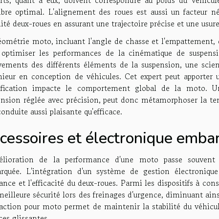
libre optimal. L'alignement des roues est aussi un facteur n
lité deux-roues en assurant une trajectoire précise et une usur
ométrie moto, incluant l'angle de chasse et l'empattement, do
 optimiser les performances de la cinématique de suspens
ements des différents éléments de la suspension, une scie
nieur en conception de véhicules. Cet expert peut apporter 
fication impacte le comportement global de la moto. U
nsion réglée avec précision, peut donc métamorphoser la tenu
onduite aussi plaisante qu'efficace.
cessoires et électronique emba
élioration de la performance d'une moto passe souvent 
rquée. L'intégration d'un système de gestion électroniqu
ance et l'efficacité du deux-roues. Parmi les dispositifs à co
eilleure sécurité lors des freinages d'urgence, diminuant ain
action pour moto permet de maintenir la stabilité du véhicule
ces glissantes.