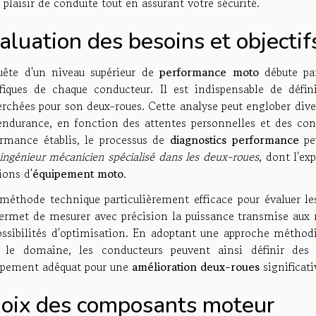
 plaisir de conduite tout en assurant votre sécurité.
aluation des besoins et objecti
uête d'un niveau supérieur de
performance moto
débute par
ifiques de chaque conducteur. Il est indispensable de défin
rchées pour son deux-roues. Cette analyse peut englober diver
endurance, en fonction des attentes personnelles et des condi
ormance établis, le processus de
diagnostics performance
peu
ingénieur mécanicien spécialisé dans les deux-roues
, dont l'ex
ions d'
équipement moto
.
méthode technique particulièrement efficace pour évaluer le
ermet de mesurer avec précision la puissance transmise aux r
ssibilités d'optimisation. En adoptant une approche méthodiq
 le domaine, les conducteurs peuvent ainsi définir de
uipement adéquat pour une
amélioration deux-roues
significati
oix des composants moteur