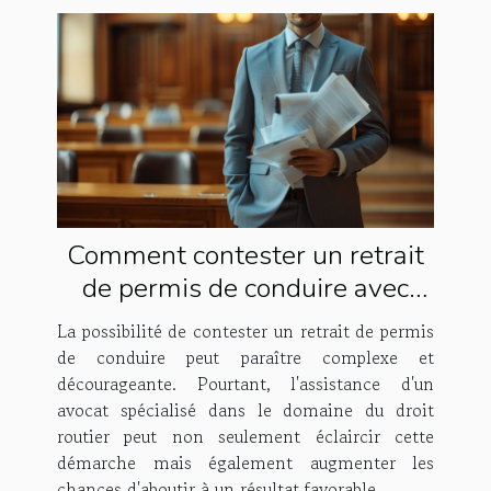
Comment contester un retrait
de permis de conduire avec
l'aide d'un avocat spécialisé
La possibilité de contester un retrait de permis
de conduire peut paraître complexe et
décourageante. Pourtant, l'assistance d'un
avocat spécialisé dans le domaine du droit
routier peut non seulement éclaircir cette
démarche mais également augmenter les
chances d'aboutir à un résultat favorable....